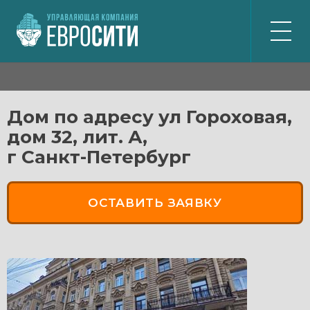
ГЛАВНАЯ
ДОМА
Дом по адресу ул Гороховая,
дом 32, лит. А,
КОМПАНИЯ
г Санкт-Петербург
КОНТАКТЫ
ЖИТЕЛЯМ
ОСТАВИТЬ ЗАЯВКУ
ПО ВСЕМ ВОПРОСАМ
+7 (812) 539-53-40
АВАРИЙНАЯ
+7 (812) 318-01-27