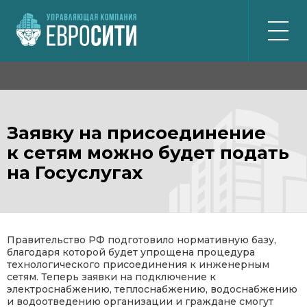
ГЛАВНАЯ
ДОМА
Заявку на присоединение
КОМПАНИЯ
к сетям можно будет подать
КОНТАКТЫ
на Госуслугах
ЖИТЕЛЯМ
ПО ВСЕМ ВОПРОСАМ
+7 (812) 539-53-40
Правительство РФ подготовило нормативную базу,
благодаря которой будет упрощена процедура
АВАРИЙНАЯ
технологического присоединения к инженерным
+7 (812) 318-01-27
сетям. Теперь заявки на подключение к
электроснабжению, теплоснабжению, водоснабжению
и водоотведению организации и граждане смогут